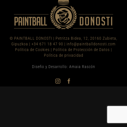
© PAINTBALL DONOSTI
|
Petritza Bidea, 12, 20160 Zubieta,
Gipuzkoa
|
+34 671 18 47 90
|
info@paintballdonosti.com
Política de Cookies
|
Política de Protección de Datos
|
Política de privacidad
Diseño y Desarrollo: Amaia Rascón
Instagram
Facebook