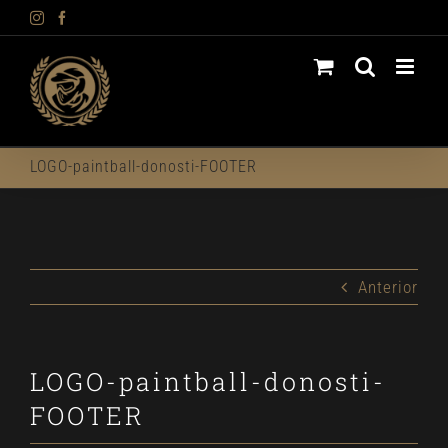
Instagram
Facebook
Saltar
al
contenido
LOGO-paintball-donosti-FOOTER
Anterior
LOGO-paintball-donosti-
FOOTER