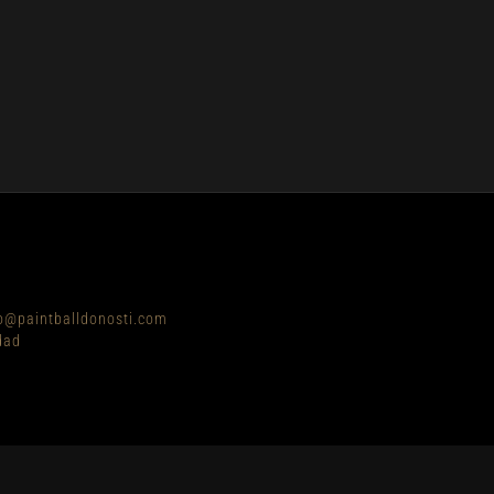
o@paintballdonosti.com
dad