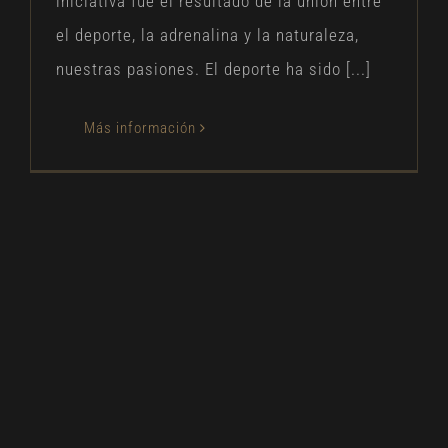
iniciativa fue el resultado de la unión entre
el deporte, la adrenalina y la naturaleza,
nuestras pasiones. El deporte ha sido [...]
Más información