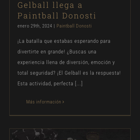
Gelball llega a
Paintball Donosti
enero 29th, 2024
|
Paintball Donosti
¡La batalla que estabas esperando para
divertirte en grande! ¿Buscas una
experiencia llena de diversión, emoción y
total seguridad? ¡El Gelball es la respuesta!
Esta actividad, perfecta [...]
Más información