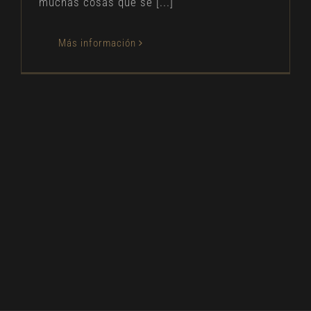
muchas cosas que se [...]
Más información