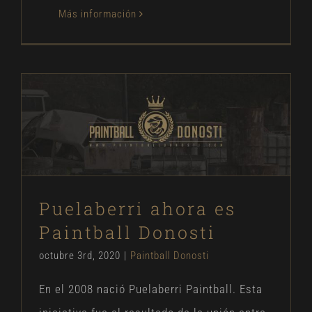
Más información
Puelaberri ahora es Paintball Donosti
Puelaberri ahora es
Paintball Donosti
octubre 3rd, 2020
|
Paintball Donosti
En el 2008 nació Puelaberri Paintball. Esta