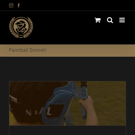
Instagram
Facebook
Saltar
al
contenido
Paintball Donosti
Gelball llega a Paintball Donosti