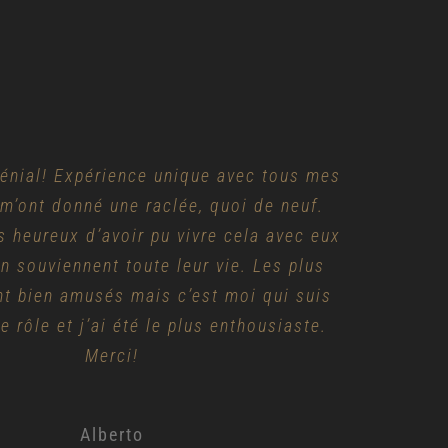
énial! Expérience unique avec tous mes
passé un bon moment. Les instructeurs
r endroit pour s’amuser entre amis !
 m’ont donné une raclée, quoi de neuf.
droit pour jouer au paintball ! Tout le
ès clairs dans les explications et les
s heureux d’avoir pu vivre cela avec eux
leau d’affichage, masque, gilet, etc., est
utilisation du matériel. Nous avons pu
re les tailles de combinaisons et elles
en souviennent toute leur vie. Les plus
 et semble de qualité. De plus, ils se
ucoup de la sécurité. Mais, sans aucun
espace dispose de plusieurs terrains de
nt bien amusés mais c’est moi qui suis
lleur, c’est que les deux domaines, très
e rôle et j’ai été le plus enthousiaste.
vous pouvez modifier en fonction de
 avec beaucoup d’éléments, vous mettent
l’objectif du jeu. Merci!
Merci!
ans le rôle. Nous avons passé un bon
moment!
Maitane
Alberto