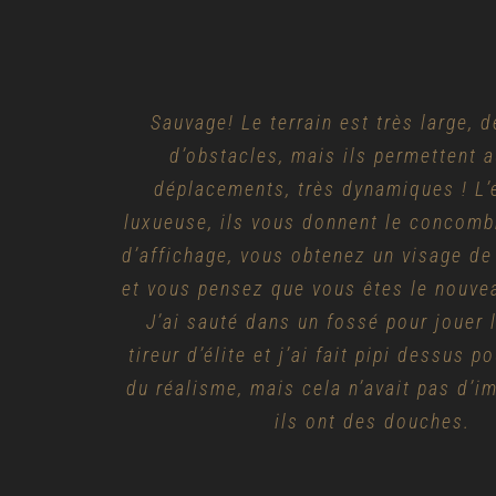
Nous avons passé un bon moment. Les
Sauvage! Le terrain est très large, d
Un jour inoubliable!
Nous avons passé une journée à profi
tout donné et se sont amusés com
d’obstacles, mais ils permettent 
auparavant. Les visages heureux et 
déplacements, très dynamiques ! L’
filles au Paintball Donosti. Ils nou
luxueuse, ils vous donnent le concomb
enfants et des adultes ont été le mei
expliqué pour jouer en toute sécurité
d’affichage, vous obtenez un visage de
de la journée. Nous avons vécu une
incroyable. Les décors sont fascina
formidable avec nos amis et notre fami
et vous pensez que vous êtes le nouve
d’obstacles et entourés par la nature, 
une pure adrénaline. Je ressens encore
J’ai sauté dans un fossé pour jouer l
répéterons certainement.
tireur d’élite et j’ai fait pipi dessus p
moment et la montée d’adrénaline. Me
du réalisme, mais cela n’avait pas d’i
rendu cela possible !
Arantxa
ils ont des douches.
Amaia