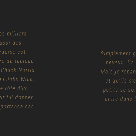
 petits ont
es milliers
ter comme des
me jamais
aussi des
nerveux des
équipe est
s ont tout
Simplement g
Nous avons 
Le meilleu
re du tableau
lleur moment
 et c’était
neveux. Ils
Un super en
ont été tr
 Chuck Norris
 expérience
nts, pleins
Mais je repar
matériel, tab
consignes d’
lle et nous le
au John Wick.
et le jeu est
choisir ent
et qu’ils s’
très soigné
 la tension du
e rôle d’un
soucient bea
ont tout. L’
petits se so
our lui donner
rci d’avoir
doute, le mei
entré dans l
jeu que 
mportance car
bien définis
vraiment d