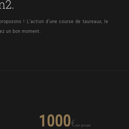
m2.
roposons ! L’action d’une course de taureaux, le
erez un bon moment.
1000
€
par groupe