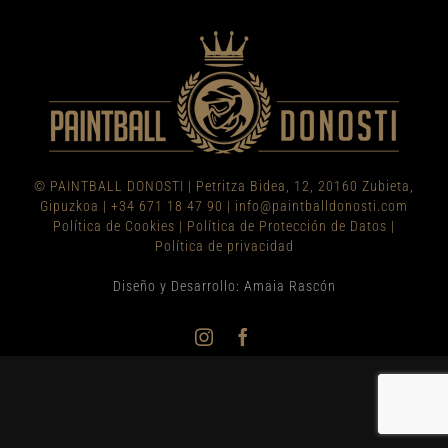
© PAINTBALL DONOSTI
|
Petritza Bidea, 12, 20160 Zubieta,
Gipuzkoa
|
+34 671 18 47 90
|
info@paintballdonosti.com
Política de Cookies
|
Política de Protección de Datos
|
Política de privacidad
Diseño y Desarrollo: Amaia Rascón
Instagram
Facebook