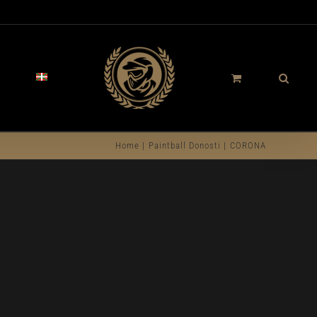
A
Home
Paintball Donosti
CORONA