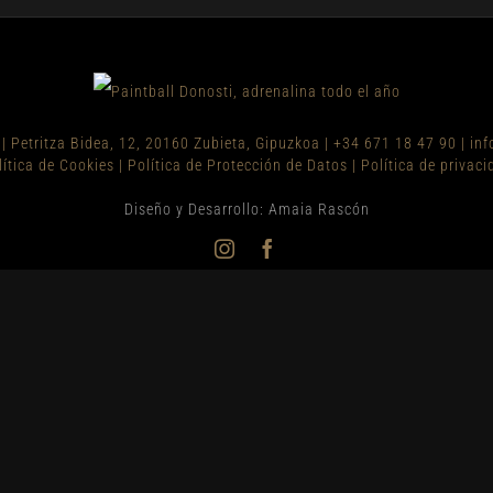
|
Petritza Bidea, 12, 20160 Zubieta, Gipuzkoa
|
+34 671 18 47 90
|
inf
lítica de Cookies
|
Política de Protección de Datos
|
Política de privaci
Diseño y Desarrollo: Amaia Rascón
Instagram
Facebook