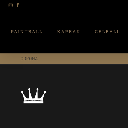
Instagram
Facebook
Skip
to
content
PAINTBALL
KAPEAK
GELBALL
CORONA