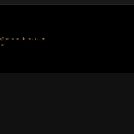
o@paintballdonosti.com
dad